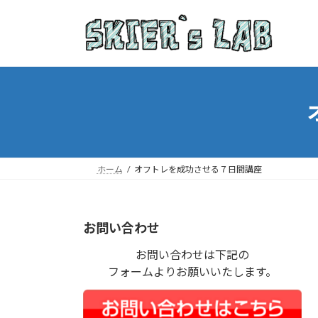
コ
ナ
ン
ビ
テ
ゲ
ン
ー
ツ
シ
へ
ョ
ス
ン
キ
に
ッ
移
プ
動
ホーム
オフトレを成功させる７日間講座
お問い合わせ
お問い合わせは下記の
フォームよりお願いいたします。