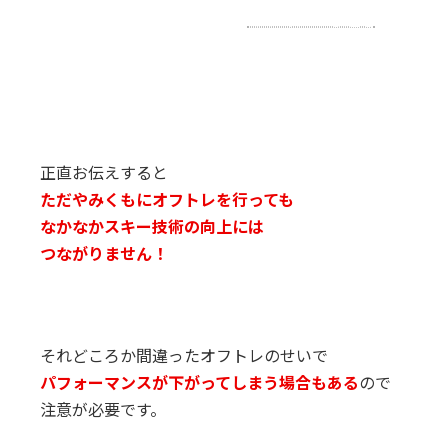
ree_btn1 color="red" size="l"]
今すぐに申し込む
[/free_btn
正直お伝えすると
ただやみくもにオフトレを行っても
なかなかスキー技術の向上には
つながりません！
それどころか間違ったオフトレのせいで
パフォーマンスが下がってしまう場合もある
ので
注意が必要です。