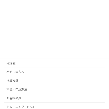
渡辺 宏（わたなべ ひろし）
⇒
詳しいプロフィール
メニュー
HOME
初めての方へ
指導方針
料金・申込方法
お客様の声
トレーニング Q＆A